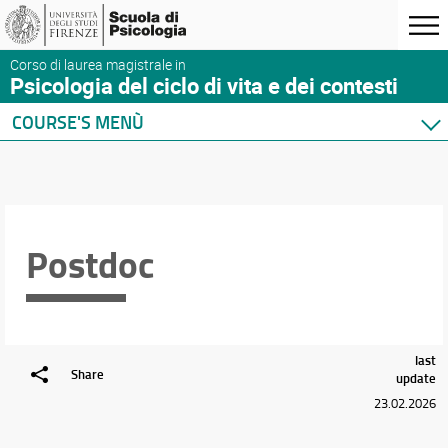
Corso di laurea magistrale in
Psicologia del ciclo di vita e dei contesti
COURSE'S MENÙ
Home
Degree Program
Courses
Academic Staff
Postdoc
Schedules & Calendars
last
Share
update
23.02.2026