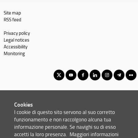
Site map
RSS feed
Privacy policy
Legal notices
Accessibility
Monitoring
Corso di Laurea Magistrale in Psicologia del ciclo di vita e dei
contesti
Cookies
© Copyright 2012-2026 Università degli Studi di Firenze UNIFI
I cookie di questo sito servono al suo corretto
P.IVA/Cod.Fis 01279680480
funzionamento e non raccolgono alcuna tua
informazione personale. Se navighi su di esso
Via della Torretta, 16 - 50137 Firenze (FI)
accetti la loro presenza.
Maggiori informazioni