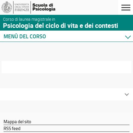
Corso di laurea magistrale in
Psicologia del ciclo di vita e dei contesti
MENÙ DEL CORSO
Home
Corso di studio
Didattica
Docenti
Orario e calendari
Mappa del sito
RSS feed