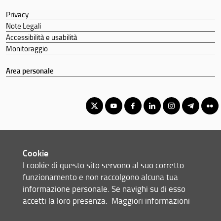
Privacy
Note Legali
Accessibilità e usabilità
Monitoraggio
Area personale
Corso di Laurea Magistrale in Psicologia del ciclo di vita e dei
contesti
Cookie
© Copyright 2012-2026 Università degli Studi di Firenze UNIFI
I cookie di questo sito servono al suo corretto
P.IVA/Cod.Fis 01279680480
funzionamento e non raccolgono alcuna tua
informazione personale. Se navighi su di esso
Via della Torretta, 16 - 50137 Firenze (FI)
accetti la loro presenza.
Maggiori informazioni
Tel: +39 055 2755370/1 (Portineria) - 2755378 (Presidenza)
Email:
scuola(AT)psicologia.unifi.it