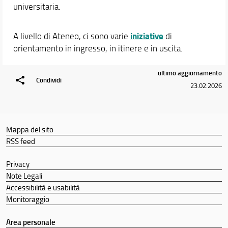
Orario e calendari
universitaria.
iniziative
A livello di Ateneo, ci sono varie
di
orientamento in ingresso, in itinere e in uscita.
ultimo aggiornamento
Condividi
23.02.2026
Mappa del sito
RSS feed
Privacy
Note Legali
Accessibilità e usabilità
Monitoraggio
Area personale