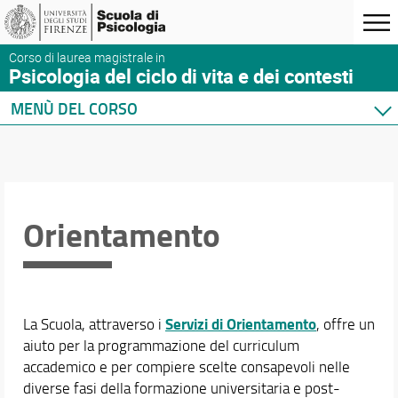
Corso di laurea magistrale in
Psicologia del ciclo di vita e dei contesti
MENÙ DEL CORSO
Home
Corso di studio
Didattica
Orientamento
Didattica
Insegnamenti
Orientamento
Mobilità internazionale
Esami di profitto
Servizi di Orientamento
La Scuola, attraverso i
, offre un
Piani di studio
aiuto per la programmazione del curriculum
accademico e per compiere scelte consapevoli nelle
Docenti
diverse fasi della formazione universitaria e post-